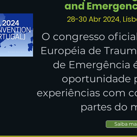
and Emergenc
28-30 Abr 2024, Lis
O congresso oficia
Européia de Trauma
de Emergência 
oportunidade p
experiências com co
partes do 
Saiba ma