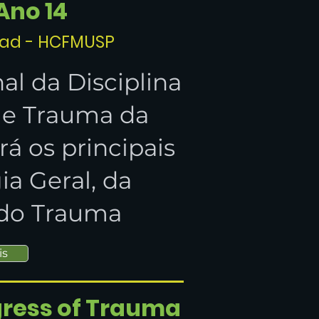
Ano 14
nRad - HCFMUSP
al da Disciplina
l e Trauma da
 os principais
ia Geral, da
do Trauma
is
ress of Trauma