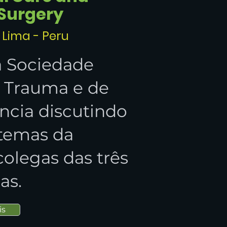
Surgery
 Lima - Peru
a Sociedade
 Trauma e de
ncia discutindo
 temas da
olegas das três
as.
is