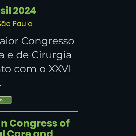
il 2024
 São Paulo
maior Congresso
 e de Cirurgia
to com o XXVI
.
is
n Congress of
al Care and