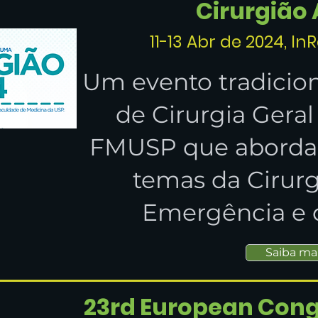
Cirurgião 
11-13 Abr de 2024, I
Um evento tradicion
de Cirurgia Gera
FMUSP que abordará
temas da Cirurg
Emergência e 
Saiba ma
23rd European Cong