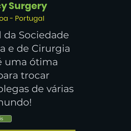
y Surgery
boa - Portugal
l da Sociedade
 e de Cirurgia
é uma ótima
ara trocar
legas de várias
mundo!
is